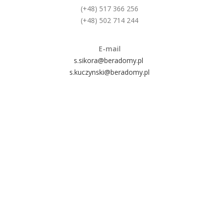
(+48) 517 366 256
(+48) 502 714 244
E-mail
s.sikora@beradomy.pl
s.kuczynski@beradomy.pl