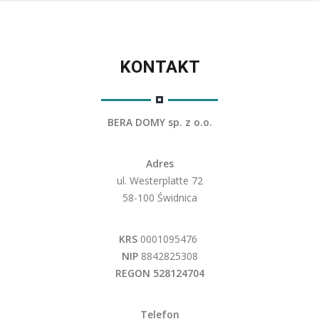
KONTAKT
BERA DOMY sp. z o.o.
Adres
ul. Westerplatte 72
58-100 Świdnica
KRS
0001095476
NIP
8842825308
REGON 528124704
Telefon