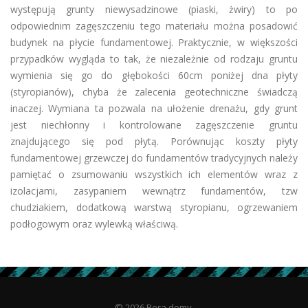
występują grunty niewysadzinowe (piaski, żwiry) to po
odpowiednim zagęszczeniu tego materiału można posadowić
budynek na płycie fundamentowej. Praktycznie, w większości
przypadków wygląda to tak, że niezależnie od rodzaju gruntu
wymienia się go do głębokości 60cm poniżej dna płyty
(styropianów), chyba że zalecenia geotechniczne świadczą
inaczej. Wymiana ta pozwala na ułożenie drenażu, gdy grunt
jest niechłonny i kontrolowane zagęszczenie gruntu
znajdującego się pod płytą. Porównując koszty płyty
fundamentowej grzewczej do fundamentów tradycyjnych należy
pamiętać o zsumowaniu wszystkich ich elementów wraz z
izolacjami, zasypaniem wewnątrz fundamentów, tzw
chudziakiem, dodatkową warstwą styropianu, ogrzewaniem
podłogowym oraz wylewką właściwą.
© 2026 Bera domy.