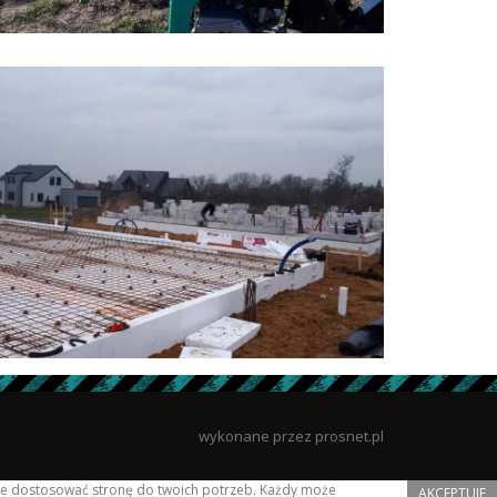
wykonane przez prosnet.pl
lnie dostosować stronę do twoich potrzeb. Każdy może
AKCEPTUJE