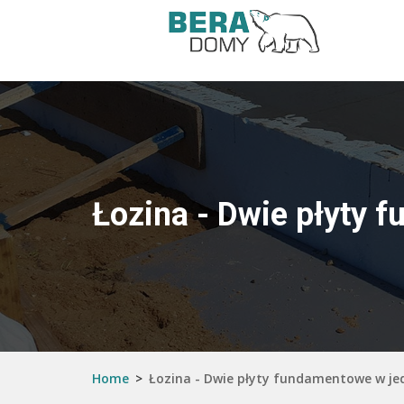
Łozina - Dwie płyty 
Home
>
Łozina - Dwie płyty fundamentowe w je